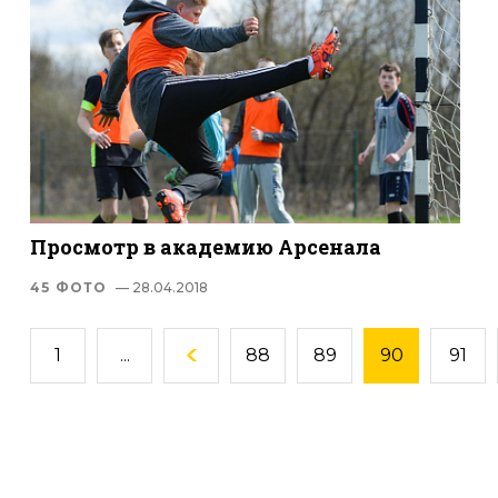
Просмотр в академию Арсенала
45 ФОТО
— 28.04.2018
1
...
88
89
90
91