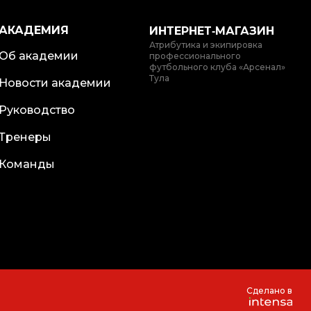
АКАДЕМИЯ
ИНТЕРНЕТ‑МАГАЗИН
Атрибутика и экипировка
Об академии
профессионального
футбольного клуба «Арсенал»
Тула
Новости академии
Руководство
Тренеры
Команды
Сделано в
Быстро с 1С-Битрикс