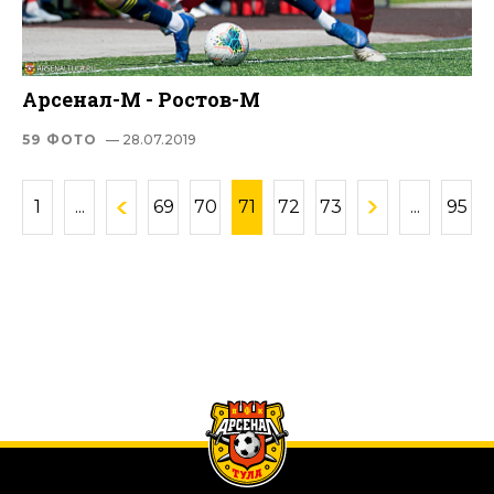
Арсенал-М - Ростов-М
59 ФОТО
— 28.07.2019
1
...
69
70
71
72
73
...
95