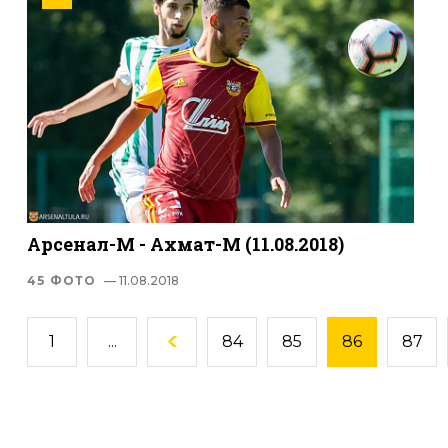
Арсенал-М - Ахмат-М (11.08.2018)
45 ФОТО
— 11.08.2018
1
...
84
85
86
87