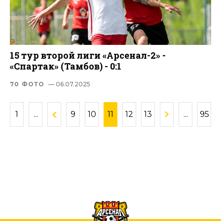
15 тур второй лиги «Арсенал-2» -
«Спартак» (Тамбов) - 0:1
70 ФОТО
— 06.07.2025
1
...
9
10
11
12
13
...
95