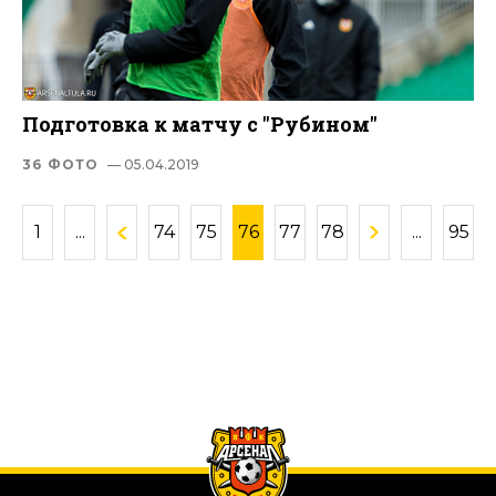
Подготовка к матчу с "Рубином"
36 ФОТО
— 05.04.2019
1
...
74
75
76
77
78
...
95