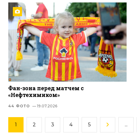
Фан-зона перед матчем с
«Нефтехимиком»
44 ФОТО
— 19.07.2026
1
2
3
4
5
...