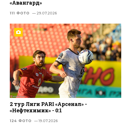
«Авангард»
111 ФОТО
— 29.07.2026
2 тур Лиги PARI «Арсенал» -
«Нефтехимик» - 0:1
124 ФОТО
— 19.07.2026