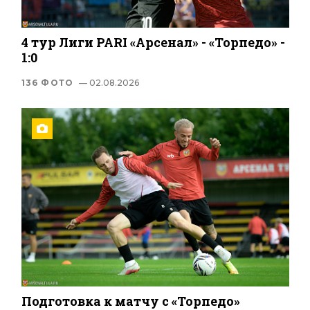
4 тур Лиги PARI «Арсенал» - «Торпедо» -
1:0
136 ФОТО
— 02.08.2026
Подготовка к матчу с «Торпедо»