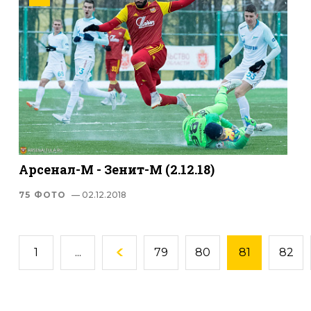
Арсенал-М - Зенит-М (2.12.18)
75 ФОТО
— 02.12.2018
1
...
79
80
81
82