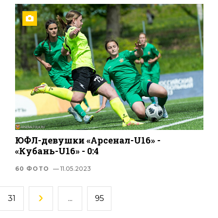
ЮФЛ-девушки «Арсенал-U16» -
«Кубань-U16» - 0:4
60 ФОТО
— 11.05.2023
31
...
95