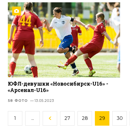
ЮФЛ-девушки «Новосибирск-U16» -
«Арсенал-U16»
58 ФОТО
— 13.05.2023
1
...
27
28
29
30