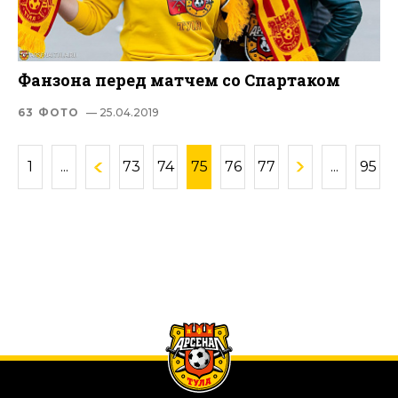
Фанзона перед матчем со Спартаком
63 ФОТО
— 25.04.2019
1
...
73
74
75
76
77
...
95