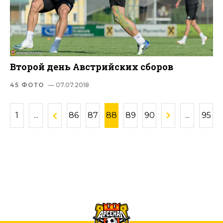
Второй день Австрийских сборов
45 ФОТО
— 07.07.2018
1
...
86
87
88
89
90
...
95