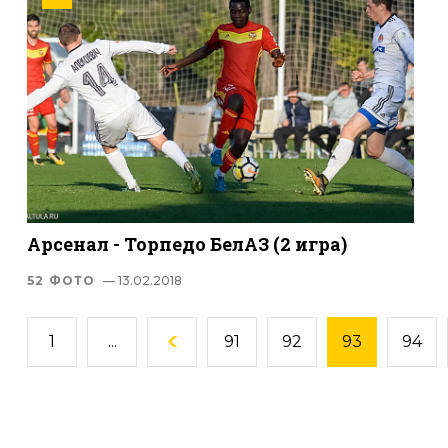
Арсенал - Торпедо БелАЗ (2 игра)
52 ФОТО
— 13.02.2018
1
...
91
92
93
94