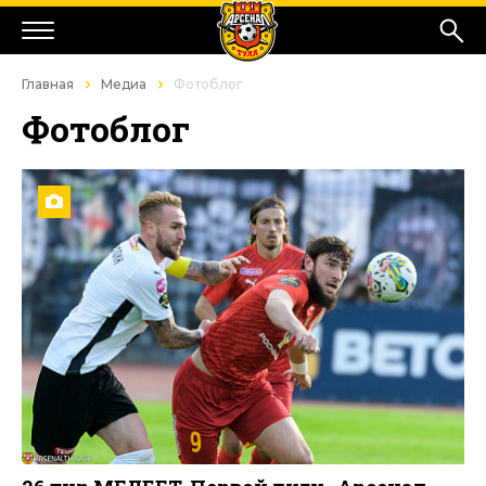
Главная
Медиа
Фотоблог
Фотоблог