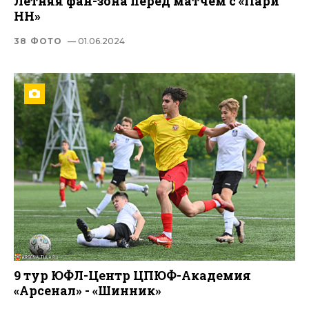
Летняя фан-зона перед матчем с «Пари
НН»
38 ФОТО
— 01.06.2024
9 тур ЮФЛ-Центр ЦПЮФ-Академия
«Арсенал» - «Шинник»