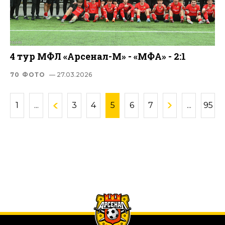
4 тур МФЛ «Арсенал-М» - «МФА» - 2:1
70 ФОТО
— 27.03.2026
1
...
3
4
5
6
7
...
95