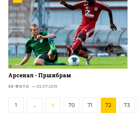
Арсенал - Пршибрам
59 ФОТО
— 02.07.2019
1
...
70
71
72
73