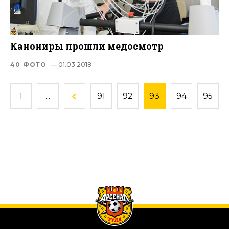
Канониры прошли медосмотр
40 ФОТО
— 01.03.2018
1
...
91
92
93
94
95