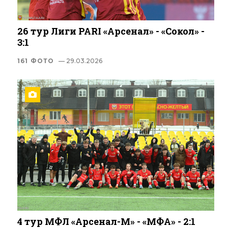
26 тур Лиги PARI «Арсенал» - «Сокол» -
3:1
161 ФОТО
— 29.03.2026
4 тур МФЛ «Арсенал-М» - «МФА» - 2:1