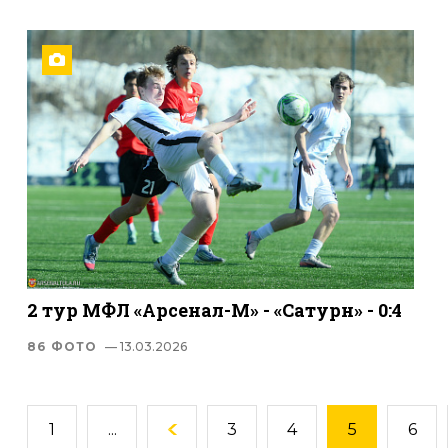
2 тур МФЛ «Арсенал-М» - «Сатурн» - 0:4
86 ФОТО
— 13.03.2026
1
...
3
4
5
6