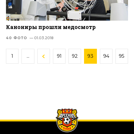
Канониры прошли медосмотр
40 ФОТО
— 01.03.2018
1
...
91
92
93
94
95