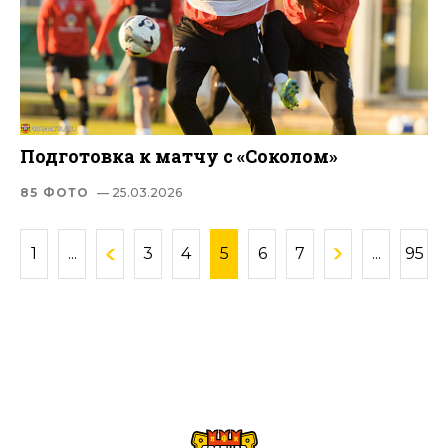
Подготовка к матчу с «Соколом»
85 ФОТО
— 25.03.2026
1
...
3
4
5
6
7
...
95