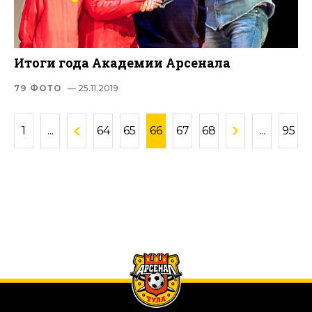
Итоги года Академии Арсенала
79 ФОТО
— 25.11.2019
1
...
64
65
66
67
68
...
95