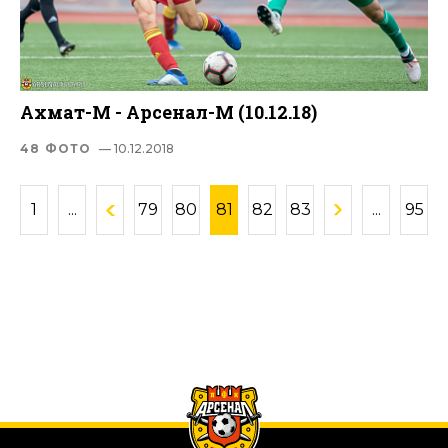
Ахмат-М - Арсенал-М (10.12.18)
48 ФОТО
— 10.12.2018
1
...
79
80
81
82
83
...
95