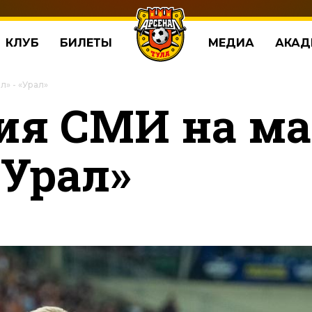
КЛУБ
БИЛЕТЫ
МЕДИА
АКАД
» - «Урал»
ия СМИ на м
«Урал»