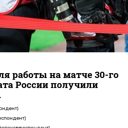
я работы на матче 30-го
та России получили
.
пондент)
еспондент)
(фотокорреспондент)