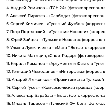
4. Андрей Ремизов – «ТСН 24» (фотокорреспонде
5. Алексей Пирязев – «Слобода» (фотокорреспон
6. Сергей Химичев – «Тульский Футбол» (корресп
7. Петр Портянский – «Тульские Новости» (корре
8. Юрий Зайцев – «Тульские Новости» (корреспо
9. Ульяна Лукьянченко – «Матч ТВ» (фотокорресп
10. Никита Матыцин, «СпортРадар» (фотокоррес
11. Кирилл Романов – «Аргументы и Факты в Туле
12. Геннадий Чемоданов – «Интерфакс» (корресп
13. Андрей Лыженков – «Правительство Тульской
14. Сергей Гусев – «Комсомольская правда» (кор
15. Александр Барабаш – Instat (фотокорреспонд
16. Михаил Тарасов – «Тульский Футбол» (фоток