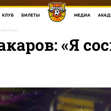
КЛУБ
БИЛЕТЫ
МЕДИА
АКАД
по футболу»
каров: «Я со