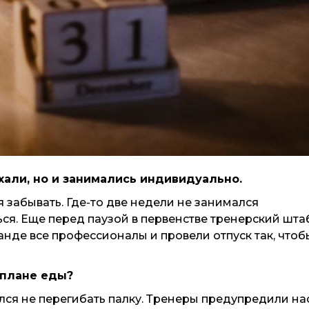
ыхали, но и занимались индивидуально.
зя забывать. Где-то две недели не занимался
ься. Еще перед паузой в первенстве тренерский шта
анде все профессионалы и провели отпуск так, чтоб
в плане еды?
лся не перегибать палку. Тренеры предупредили нас