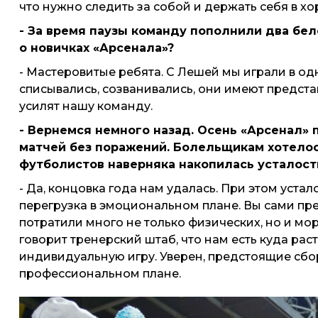
что нужно следить за собой и держать себя в 
- За время паузы команду пополнили два бел
о новичках «Арсенала»?
- Мастеровитые ребята. С Лешей мы играли в од
списывались, созванивались, они имеют представ
усилят нашу команду.
- Вернемся немного назад. Осень «Арсенал» 
матчей без поражений. Болельщикам хотелось,
футболистов наверняка накопилась усталост
- Да, концовка года нам удалась. При этом уста
перегрузка в эмоциональном плане. Вы сами прек
потратили много не только физических, но и мор
говорит тренерский штаб, что нам есть куда рас
индивидуальную игру. Уверен, предстоящие сбо
профессиональном плане.