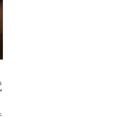
б
ы
,