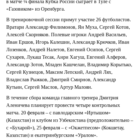
в матче ¼ финала Кубка России сыграет в Туле с
«Газовиком» из Оренбурга.
В тренировочной сессии примут участие 26 футболистов.
Вратари Александр Филимонов, Ян Муха, Сергей Котов,
Алексей Скорняков. Полевые игроки Андрей Васильев,
Иван Ершов, Игорь Калешин, Александр Крючков, Иван
Лозенков, Андрей Налетов, Евгений Осипов, Сергей
Сухарев, Лукаш Тесак, Анри Хагуш, Евгений Алферов,
Александр Зотов, Младен Кашчелан, Владимир Корытько,
Сергей Кузнецов, Максим Лепский, Андрей Лях,
Владислав Рыжков, Дмитрий Смирнов, Александр
Кутьин, Сергей Маслов, Артур Малоян.
В течение сбора команда главного тренера Дмитрия
Аленичева планирует провести четыре контрольных
матча. 20 февраля – с павлодарским «Иртышом»
(Казахстан) и клубом из Узбекистана (предположительно –
с «Бухарой»), 25 февраля – с «Окжетпесом» (Кокшетау,
Казахстан) и екатеринбургским «Уралом».