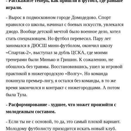
- Расскажите теперь, как пришли в футбол, где раньше
играли.
- Вырос в подмосковном городе Домодедово. Спорт
нравился со школы, начинал с боевых искусств, увлекался
дзюдо. Вообще детской мечтой было военное дело, хотел
стать спецназовцем. Но футбол перевесил. Пару лет
занимался в ДЮСШ мини-футболом, окончил школу
«Спартак-2», выступал за дубль ЦСКА, где моими
тренерами были Минько и Гришин. К сожалению, не
обошлось без травмы. Восстановившись, ушел за игровой
практикой в нижегородскую «Волгу». Но команда
покинула премьер-лигу, я остался без команды, в то же
время закончился и контракт с нижегородцами. А потом
была Тула.
- Расформирование - худшее, что может произойти с
молодежным составом.
- Если ты не с основой, то да, это самый плохой вариант.
Молодому футболисту приходится искать новый клуб.