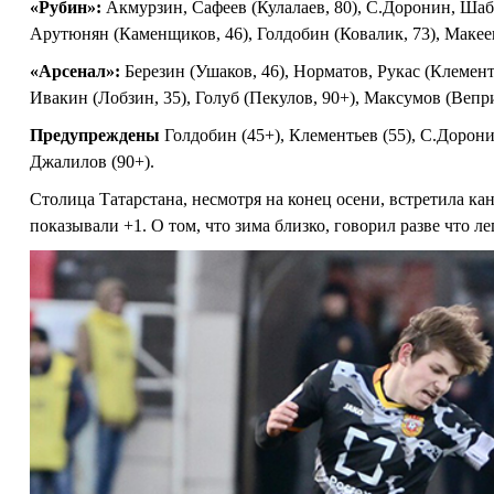
«Рубин»:
Акмурзин, Сафеев (Кулалаев, 80), С.Доронин, Шаб
Арутюнян (Каменщиков, 46), Голдобин (Ковалик, 73), Макеев
«Арсенал»:
Березин (Ушаков, 46), Норматов, Рукас (Клемент
Ивакин (Лобзин, 35), Голуб (Пекулов, 90+), Максумов (Вепри
Предупреждены
Голдобин (45+), Клементьев (55), С.Доронин
Джалилов (90+).
Столица Татарстана, несмотря на конец осени, встретила к
показывали +1. О том, что зима близко, говорил разве что 