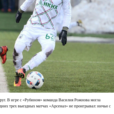
круг. В игре с «Рубином» команда Василия Рожнова могла
едних трех выездных матчах «Арсенал» не проигрывал: ничьи с