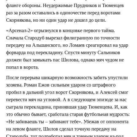
фланге обороны. Неудержимые Прудников и Тюменцев
раз за разом оставались в одиночестве перед воротами
Скорнякова, но ни один удар не дошел до цели.
«Арсенал-2» огрызнулся в концовке первого тайма.
Сначала Стародуб вырезал филигранную по точности
передачу на Альшанского, но Ломаев среагировал на удар
форварда под перекладину. Спустя минуту Сальников
должен был замыкать пас Шилова, однако мяч чудом не
попал в ворота.
После перерыва шикарную возможность забить упустили
хозяева. Роман Ежов сильным ударом со штрафного
пробил в дальний угол ворот Скорнякова, и Алексей смог
перевести мяч на угловой. А в следующем эпизоде за нас
сыграла перекладина, принявшая удар Тюменцева. И, как
это обычно бывает, сработала старая футбольная мудрость:
«Не забиваешь ты – забивают тебе». Убежав от оппонента
на левом фланге, Шилов сделал точную передачу на
Стародуба, тот подработал мяч и точным ударом из-под