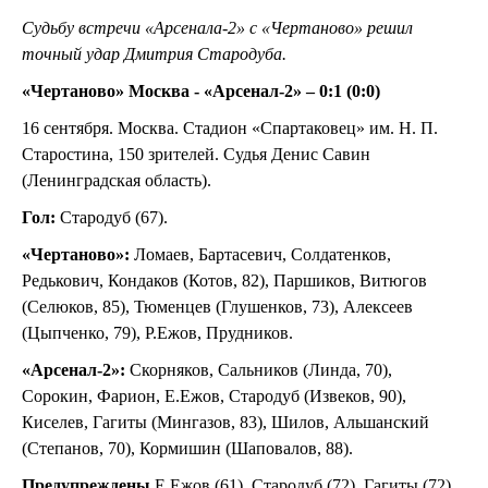
Судьбу встречи «Арсенала-2» с «Чертаново» решил
точный удар Дмитрия Стародуба.
«Чертаново» Москва - «Арсенал-2» – 0:1 (0:0)
16 сентября. Москва. Стадион «Спартаковец» им. Н. П.
Старостина, 150 зрителей. Судья Денис Савин
(Ленинградская область).
Гол:
Стародуб (67).
«Чертаново»:
Ломаев, Бартасевич, Солдатенков,
Редькович, Кондаков (Котов, 82), Паршиков, Витюгов
(Селюков, 85), Тюменцев (Глушенков, 73), Алексеев
(Цыпченко, 79), Р.Ежов, Прудников.
«Арсенал-2»:
Скорняков, Сальников (Линда, 70),
Сорокин, Фарион, Е.Ежов, Стародуб (Извеков, 90),
Киселев, Гагиты (Мингазов, 83), Шилов, Альшанский
(Степанов, 70), Кормишин (Шаповалов, 88).
Предупреждены
Е.Ежов (61), Стародуб (72), Гагиты (72),