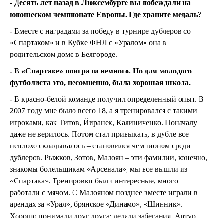
- Десять лет назад в Люксембурге вы побеждали на
юношеском чемпионате Европы. Где храните медаль?
- Вместе с наградами за победу в турнире дублеров со
«Спартаком» и в Кубке ФНЛ с «Уралом» она в
родительском доме в Белгороде.
- В «Спартаке» поиграли немного. Но для молодого
футболиста это, несомненно, была хорошая школа.
- В красно-белой команде получил определенный опыт. В
2007 году мне было всего 18, а я тренировался с такими
игроками, как Титов, Йиранек, Калиниченко. Поначалу
даже не верилось. Потом стал привыкать, в дубле все
неплохо складывалось – становился чемпионом среди
дублеров. Рыжков, Зотов, Малоян – эти фамилии, конечно,
знакомы болельщикам «Арсенала», мы все вышли из
«Спартака». Тренировки были интересные, много
работали с мячом. С Малояном позднее вместе играли в
арендах за «Урал», брянское «Динамо», «Шинник».
Хорошо понимали друг друга: делали забегания, Артур