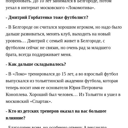
попробовать. До 10 лет занимался в Белгороде, потом
уехал в интернат московского «Локомотива».
- Дмитрий Горбатенко тоже футболист?
- В Белгороде он считался хорошим игроком, но надо было
дальше развиваться, менять клуб, выходить на новый
уровень… Дмитрий с семьей живет в Белгороде, с
футболом сейчас не связан, но очень рад за младшего
брата, всегда поддерживает меня.
- Как дальше складывалось?
- В «Локо» тренировался до 15 лет, а во взрослый футбол
выпускался из тольяттинской академии футбола, которая
теперь носит имя ее основателя Юрия Петровича
Коноплева. Хороший был человек… Из Тольятти я ушел в
московский «Спартак».
- Кто из детских тренеров оказал на вас большее
влияние?
- Благодарен всем, но особенно отмечу Александра