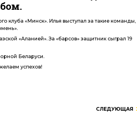
убом.
о клуба «Минск». Илья выступал за такие команды,
юмень».
азской «Аланией». За «барсов» защитник сыграл 19
орной Беларуси.
желаем успехов!
СЛЕДУЮЩАЯ