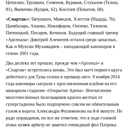
Цепилин, Трушкин, Семенов, Кураков, Стукалов (Телеш,
81), Яковенко (Кущик, 62), Киселев (Пикатов, 68).
«Спартак»:
Тяпушкин, Мамедов, Хлестов (Надуда, 76),
Цымбаларь, Ананко, Никифоров, Онопко, Тихонов,
Пятницкий, Писарев, Кечинов. Будущий главный тренер
«Арсенала» Дмитрий Аленичев остался среди запасных.
Как и Мухсин Мухамадиев – нападающий канониров в
сезоне 2001 года.
Два десятка лет прошло, прежде чем «Арсенал» и
«Спартак» встретились вновь. Это был матч первого круга
дебютного для Тулы сезона в премьер-лиге. 9 ноября 2014
года канониры сыграли с прославленным клубом на его
шикарном стадионе «Открытие Арена». Впечатление
многочисленных болельщиков красно-желтых от
суперстадиона было подпорчено совсем не обязательным
голом в ворота Александра Филимонова на 8-й минуте. Не
ради оправдания, но все же отметим, что в ходе голевой
атаки хозяев арбитр не заметил очевидный фол Патрика