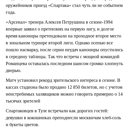
оружейников приезд «Спартака» стал чуть ли не событием
года.
«Арсенал» тренера Алексея Петрушина в сезоне-1994
впервые заявил о претензиях на первую лигу, и долгое
время канониры претендовали на проходное второе место
в зональном турнире второй лиги. Однако осенью все
пошло насмарку, после серии неудач канониры опустились
в середину таблицы. Так что встреча с мощной командой
Романцева оставалась последним шансом громко хлопнуть
дверью.
Матч установил рекорд зрительского интереса в сезоне. В
кассах стадиона было продано 12 850 билетов, но с учетом
неистребимых халявщиков можно говорить примерно о 14
тысячах зрителей
Спартаковцев в Туле встречали как дорогих гостей:
девушки в кокошниках преподнесли москвичам хлеб-соль
и букеты цветов.