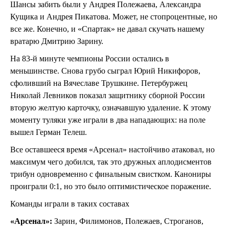
Шансы забить были у Андрея Полежаева, Александра
Кущика и Андрея Пикатова. Может, не стопроцентные, но
все же. Конечно, и «Спартак» не давал скучать нашему
вратарю Дмитрию Зарину.
На 83-й минуте чемпионы России остались в
меньшинстве. Снова грубо сыграл Юрий Никифоров,
сфоливший на Вячеславе Трушкине. Петербуржец
Николай Левников показал защитнику сборной России
вторую желтую карточку, означавшую удаление. К этому
моменту туляки уже играли в два нападающих: на поле
вышел Герман Телеш.
Все оставшееся время «Арсенал» настойчиво атаковал, но
максимум чего добился, так это дружных аплодисментов
трибун одновременно с финальным свистком. Канониры
проиграли 0:1, но это было оптимистическое поражение.
Команды играли в таких составах
«Арсенал»:
Зарин, Филимонов, Полежаев, Строганов,