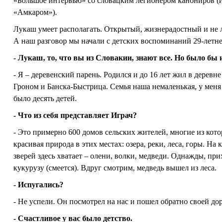
«Большое интервью» со словацким легионером канониров (и
«Амкаром»).
Лукаш умеет располагать. Открытый, жизнерадостный и не 
А наш разговор мы начали с детских воспоминаний 29-летне
- Лукаш, то, что вы из Словакии, знают все. Но было бы 
- Я – деревенский парень. Родился и до 16 лет жил в деревн
Гроном и Банска-Быстрица. Семья наша немаленькая, у меня д
было десять детей.
- Что из себя представляет Играч?
- Это примерно 600 домов сельских жителей, многие из котор
красивая природа в этих местах: озера, реки, леса, горы. Н
зверей здесь хватает – олени, волки, медведи. Однажды, пр
кукурузу (смеется). Вдруг смотрим, медведь вышел из леса.
- Испугались?
- Не успели. Он посмотрел на нас и пошел обратно своей до
- Счастливое у вас было детство.