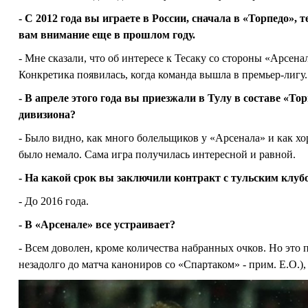
- С 2012 года вы играете в России, сначала в «Торпедо», 
вам внимание еще в прошлом году.
- Мне сказали, что об интересе к Тесаку со стороны «Арсена
Конкретика появилась, когда команда вышла в премьер-лигу.
- В апреле этого года вы приезжали в Тулу в составе «То
дивизиона?
- Было видно, как много болельщиков у «Арсенала» и как 
было немало. Сама игра получилась интересной и равной.
- На какой срок вы заключили контракт с тульским клуб
- До 2016 года.
- В «Арсенале» все устраивает?
- Всем доволен, кроме количества набранных очков. Но это 
незадолго до матча канониров со «Спартаком» - прим. Е.О.), 