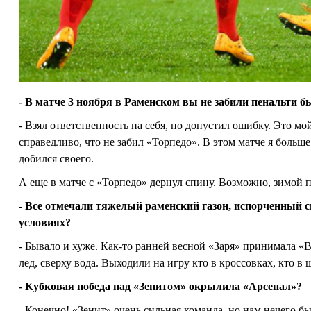
- В матче 3 ноября в Раменском вы не забили пенальти
- Взял ответственность на себя, но допустил ошибку. Это 
справедливо, что не забил «Торпедо». В этом матче я больше
добился своего.
А еще в матче с «Торпедо» дернул спину. Возможно, зимой 
- Все отмечали тяжелый раменский газон, испорченный с
условиях?
- Бывало и хуже. Как-то ранней весной «Заря» принимала «В
лед, сверху вода. Выходили на игру кто в кроссовках, кто в
- Кубковая победа над «Зенитом» окрылила «Арсенал»?
- Конечно! «Зенит» очень сильная команда, но нам нечего бы