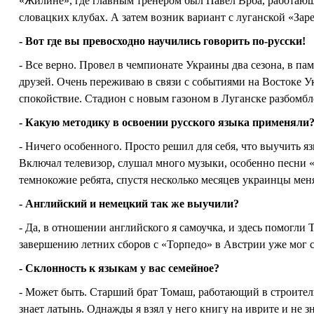
«Жилине», где главным тренером был Павел Врба, работающ
словацких клубах. А затем возник вариант с луганской «Зар
- Вот где вы превосходно научились говорить по-русски!
- Все верно. Провел в чемпионате Украины два сезона, в па
друзей. Очень переживаю в связи с событиями на Востоке Ук
спокойствие. Стадион с новым газоном в Луганске разбомбле
- Какую методику в освоении русского языка применяли
- Ничего особенного. Просто решил для себя, что выучить яз
Включал телевизор, слушал много музыки, особенно песни 
темнокожие ребята, спустя несколько месяцев украинцы меня
- Английский и немецкий так же выучили?
- Да, в отношении английского я самоучка, и здесь помогли
завершению летних сборов с «Торпедо» в Австрии уже мог 
- Склонность к языкам у вас семейное?
- Может быть. Старший брат Томаш, работающий в строитель
знает латынь. Однажды я взял у него книгу на иврите и не зн