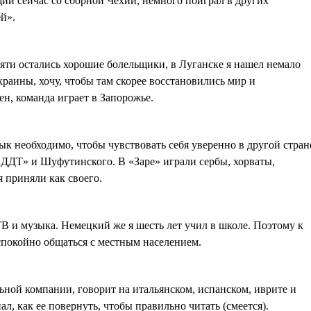
ий сейчас со сборной Чехии, немного поиграл в других
ей».
мяти остались хорошие болельщики, в Луганске я нашел немало
раины, хочу, чтобы там скорее восстановились мир и
н, команда играет в Запорожье.
?
ык необходимо, чтобы чувствовать себя уверенно в другой стран
«ДДТ» и Шуфутинского. В «Заре» играли сербы, хорваты,
 приняли как своего.
 ТВ и музыка. Немецкий же я шесть лет учил в школе. Поэтому к
спокойно общаться с местным населением.
ной компании, говорит на итальянском, испанском, иврите и
ал, как ее повернуть, чтобы правильно читать (смеется).