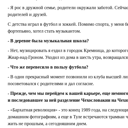
- Я рос в дружной семье, родители окружали заботой. Сей
родителей и друзей.
С детства играл в футбол и хоккей. Помимо спорта, у меня б
фортепьяно, хотел стать музыкантом.
- В деревне была музыкальная школа?
- Нет, музицировать я ездил в городок Кремница, до которог
Жиар-над-Гроном. Уходил из дома в шесть утра, возвращался
- Что же перевесило в пользу футбола?
- В один прекрасный момент позвонили из клуба высшей л
посоветовался с родителями и дал согласие.
- Прежде, чем мы перейдем к вашей карьере, еще немно
и последовавшее за ней разделение Чехословакии на Че
- «Бархатная революция» - это конец 1989 года, на следующи
домашним фотографиям, а еще в Туле встречаются трамваи ч
жить не прошлым, а сегодняшним днем.