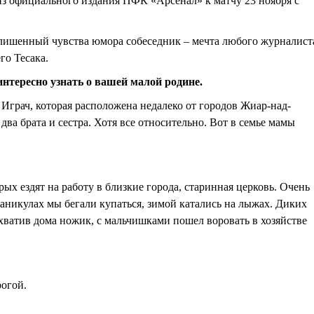
з официального издания ПФК «Арсенал» к матчу 23 ноября с
лишенный чувства юмора собеседник – мечта любого журналист
го Тесака.
интересно узнать о вашей малой родине.
е Играч, которая расположена недалеко от городов Жиар-над-
ва брата и сестра. Хотя все относительно. Вот в семье мамы
ых ездят на работу в близкие города, старинная церковь. Очень
а каникулах мы бегали купаться, зимой катались на лыжах. Диких
ихватив дома ножик, с мальчишками пошел воровать в хозяйстве
рогой.