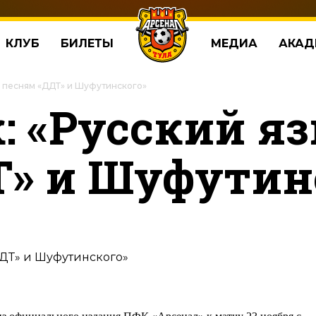
КЛУБ
БИЛЕТЫ
МЕДИА
АКАД
о песням «ДДТ» и Шуфутинского»
: «Русский я
Т» и Шуфутин