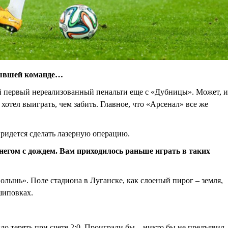
 бывшей команде…
мой первый нереализованный пенальти еще с «Дубницы». Может, и
 хотел выиграть, чем забить. Главное, что «Арсенал» все же
придется сделать лазерную операцию.
негом с дождем. Вам приходилось раньше играть в таких
олынь». Поле стадиона в Луганске, как слоеный пирог – земля,
 шиповках.
ло терять при счете 2:0. Проиграли бы – никто бы не предъявил