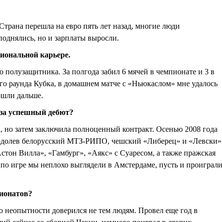
 Страна перешла на евро пять лет назад, многие люди
однялись, но и зарплаты выросли.
иональной карьере.
о полузащитника. За полгода забил 6 мячей в чемпионате и 3 в
го раунда Кубка, в домашнем матче с «Ньюкаслом» мне удалось
ошли дальше.
 за успешный дебют?
а, но затем заключила полноценный контракт. Осенью 2008 года
одолев белорусский МТЗ-РИПО, чешский «Либерец» и «Левски»
стон Вилла», «Гамбург», «Аякс» с Суаресом, а также пражская
по игре мы неплохо выглядели в Амстердаме, пусть и проиграл
пионатов?
по неопытности доверился не тем людям. Провел еще год в