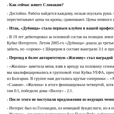
- Как сейчас живет Словакия?
- Достойно. Работа найдется каждому, нельзя опускать руки.
пересчитывают цены на кроны, сравнивают. Цены немного п
- Итак, «Дубница» стала первым клубом в вашей професс
- В 19 лет дебютировал за основной состав на позиции левог
Кубке Интертото. Летом 2005-го «Дубница» дошла до третье
забить, но «сороки» с Ширером в составе выиграли 3:1 и пр
- Переход в более авторитетную «Жилину» стал наградой
- «Жилина» заметила меня, взяв в аренду на половину сезон
мы квалифицировались в групповой этап Кубка УЕФА, пре
из Болгарии. В группе нам достались крутые соперники – «А
«Славия». «Жилина» в итоге финишировала четвертой, хотя 
там 0:1, победили дома «Виллу» - 2:1.
- После этого не поступали предложения из ведущих чем
- Интерес был из Голландии, из немецкой бундеслиги, но я 