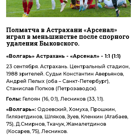
Полматча в Астрахани «Арсенал»
играл в меньшинстве после спорного
удаления Быковского.
«Волгарь» Астрахань - «Арсенал» - 1:1 (1:1)
23 сентября. Астрахань. Центральный стадион,
1988 зрителей. Судьи Константин Аверьянов,
Андрей Пелых (оба – Санкт-Петербург),
Станислав Попков (Петрозаводск).
Голы:
Гелоян (16, 0:1), Лесников (33, 1:1).
«Волгарь»:
Одоевский, Хомуха, Прошкин,
Гилязетдинов, Шляков, Зуев, Кленкин (Атабаев,
75), Д.Смирнов, Ткачук, Жамалетдинов
(Косарев, 75), Лесников.