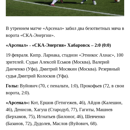
В утреннем матче «Арсенал» забил два безответных мяча в
ворота «СКА-Энергии».
«Арсенал» - «СКА-Энергия» Хабаровск – 2:0 (0:0)
19 февраля. Кипр. Ларнака, стадион «Этникос Ахнас», 100
зрителей. Судьи Алексей Еськов (Москва), Валерий
Данченко (Уфа), Дмитрий Мосякин (Москва). Резервный
судья Дмитрий Колосков (Уфа).
Голы:
Вуйович (70, с пенальти, 1:0), Прокофьев (72, в свои
ворота, 2:0).
«Арсенал»:
Кот, Ершов (Гетигежев, 46), Айдов (Калешин,
46), Денисов, Хагуш (Стародуб, 77), Гагиты, Машнев
(Берхамов, 75), Игнатьев (Билоног, 46), Шевченко
(Базанов, 72), Дудолев, Маслов (Вуйович, 68).