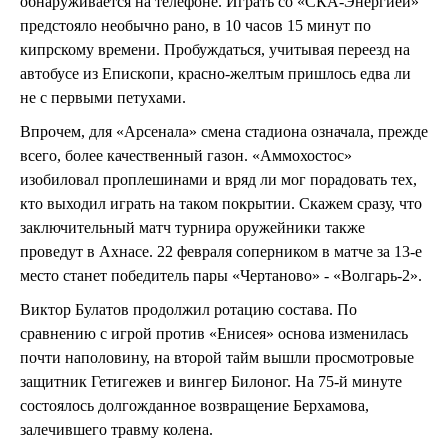
обнаруживается на телефоне. Играть со «СКА-Энергией»
предстояло необычно рано, в 10 часов 15 минут по
кипрскому времени. Пробуждаться, учитывая переезд на
автобусе из Епископи, красно-желтым пришлось едва ли
не с первыми петухами.
Впрочем, для «Арсенала» смена стадиона означала, прежде
всего, более качественный газон. «Аммохостос»
изобиловал проплешинами и вряд ли мог порадовать тех,
кто выходил играть на таком покрытии. Скажем сразу, что
заключительный матч турнира оружейники также
проведут в Ахнасе. 22 февраля соперником в матче за 13-е
место станет победитель пары «Чертаново» - «Волгарь-2».
Виктор Булатов продолжил ротацию состава. По
сравнению с игрой против «Енисея» основа изменилась
почти наполовину, на второй тайм вышли просмотровые
защитник Гетигежев и вингер Билоног. На 75-й минуте
состоялось долгожданное возвращение Берхамова,
залечившего травму колена.