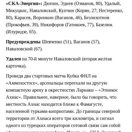
«СКА-Энергия»:
Дюпин, Эдиев (Озманов, 80), Удалый,
Микуцкис, Наваловский, Купчин (Корян, 27; Нестеренко,
80), Карасев, Воронкин (Ваганов, 46), Безлихотнов
(Прокофьев, 39), Никифоров (Гатикоев, 77), Базелюк
(Илуридзе, 65).
Предупреждены
Шевченко (51), Ваганов (57),
Наваловский (67).
Удален
на 70-й минуте Наваловский (вторая желтая
карточка).
Проведя два стартовых матча Кубка ФНЛ на
«Аммохостосе», арсенальцы переехали на другую
компактную арену в окрестностях Ларнаки – «Этникос
Ахнас». Правильнее, наверное, было бы говорить, что
местность Ахнас находится ближе к Фамагусте,
населенной турками-киприотами. До границы северной
территории от Ахнаса всего три километра, и сигнал
одного из турецких операторов сотовой связи сам собой