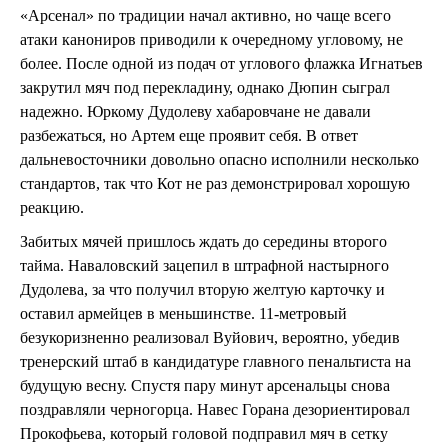
«Арсенал» по традиции начал активно, но чаще всего
атаки канониров приводили к очередному угловому, не
более. После одной из подач от углового флажка Игнатьев
закрутил мяч под перекладину, однако Дюпин сыграл
надежно. Юркому Дудолеву хабаровчане не давали
разбежаться, но Артем еще проявит себя. В ответ
дальневосточники довольно опасно исполнили несколько
стандартов, так что Кот не раз демонстрировал хорошую
реакцию.
Забитых мячей пришлось ждать до середины второго
тайма. Наваловский зацепил в штрафной настырного
Дудолева, за что получил вторую желтую карточку и
оставил армейцев в меньшинстве. 11-метровый
безукоризненно реализовал Вуйович, вероятно, убедив
тренерский штаб в кандидатуре главного пенальтиста на
будущую весну. Спустя пару минут арсенальцы снова
поздравляли черногорца. Навес Горана дезориентировал
Прокофьева, который головой подправил мяч в сетку