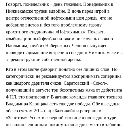
Говорят, понедельник – день тяжелый. Понедельник в
Нижнекамске труден вдвойне. В ночь перед игрой в
центре отечественной нефтехимии шел дождь, что не
добавило вистов и без того проблемному газону
крохотного стадиончика «Нефтехимик». Показать
комбинационный футбол на таком поле очень сложно.
Напомним, клуб из Набережных Челнов вынужден
проводить домашние встречи в соседнем Нижнекамске из-
за реконструкции собственной арены.
Кто в этом матче фаворит, понятно без лишних слов. Но
категорически не рекомендуется воспринимать соперника
как щедрого дарителя очков. Саратовский «Сокол»,
получивший в августе три безответных мяча от дебютанта
ФНЛ, это подтвердит. В активе команды главного тренера
Владимира Клонцака есть еще две победы. Обе выездные,
обе со счетом 2:1 – над «Балтикой» и резервным
«Зенитом». Успех в северной столице в последнем туре
позволил челнинцам покинуть последнее место в таблице.