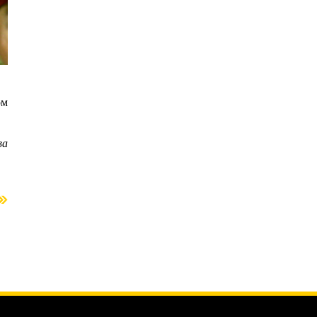
ом
ва