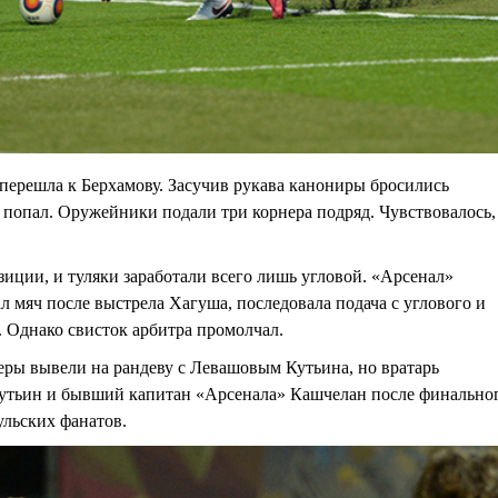
перешла к Берхамову. Засучив рукава канониры бросились
 попал. Оружейники подали три корнера подряд. Чувствовалось,
зиции, и туляки заработали всего лишь угловой. «Арсенал»
 мяч после выстрела Хагуша, последовала подача с углового и
. Однако свисток арбитра промолчал.
неры вывели на рандеву с Левашовым Кутьина, но вратарь
Кутьин и бывший капитан «Арсенала» Кашчелан после финально
ульских фанатов.