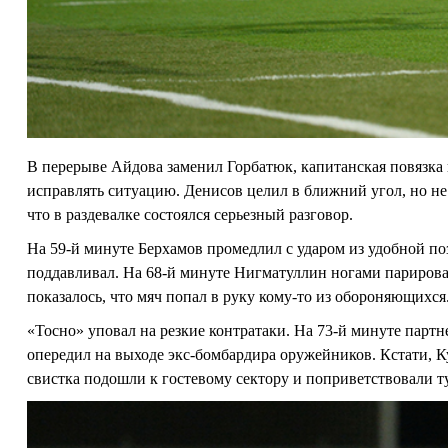
В перерыве Айдова заменил Горбатюк, капитанская повязка 
исправлять ситуацию. Денисов целил в ближний угол, но не
что в раздевалке состоялся серьезный разговор.
На 59-й минуте Берхамов промедлил с ударом из удобной по
поддавливал. На 68-й минуте Нигматуллин ногами парировал
показалось, что мяч попал в руку кому-то из обороняющихся
«Тосно» уповал на резкие контратаки. На 73-й минуте парт
опередил на выходе экс-бомбардира оружейников. Кстати, 
свистка подошли к гостевому сектору и поприветствовали т