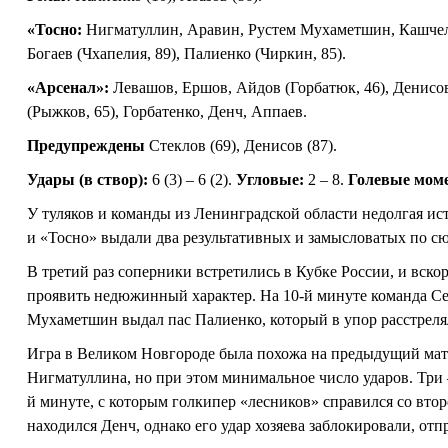
«Тосно:
Нигматуллин, Аравин, Рустем Мухаметшин, Кашчелан
Богаев (Чхапелия, 89), Палиенко (Чиркин, 85).
«Арсенал»:
Левашов, Ершов, Айдов (Горбатюк, 46), Денисов
(Рыжков, 65), Горбатенко, Денч, Аппаев.
Предупреждены
Стеклов (69), Денисов (87).
Удары (в створ):
6 (3) – 6 (2).
Угловые:
2 – 8.
Голевые мом
У туляков и команды из Ленинградской области недолгая 
и «Тосно» выдали два результативных и замысловатых по сю
В третий раз соперники встретились в Кубке России, и вскор
проявить недюжинный характер. На 10-й минуте команда Се
Мухаметшин выдал пас Палиенко, который в упор расстрелял
Игра в Великом Новгороде была похожа на предыдущий матч
Нигматуллина, но при этом минимальное число ударов. Три 
й минуте, с которым голкипер «лесников» справился со вто
находился Денч, однако его удар хозяева заблокировали, отп