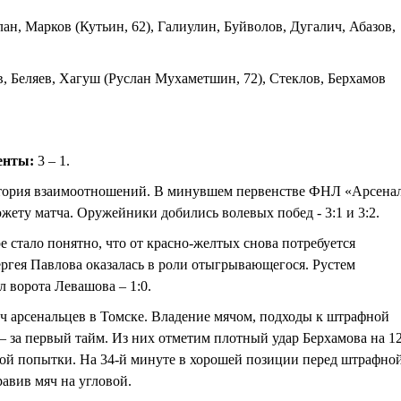
, Марков (Кутьин, 62), Галиулин, Буйволов, Дугалич, Абазов,
, Беляев, Хагуш (Руслан Мухаметшин, 72), Стеклов, Берхамов
енты:
3 – 1.
история взаимоотношений. В минувшем первенстве ФНЛ «Арсена
жету матча. Оружейники добились волевых побед - 3:1 и 3:2.
е стало понятно, что от красно-желтых снова потребуется
ргея Павлова оказалась в роли отыгрывающегося. Рустем
 ворота Левашова – 1:0.
 арсенальцев в Томске. Владение мячом, подходы к штрафной
– за первый тайм. Из них отметим плотный удар Берхамова на 12
рой попытки. На 34-й минуте в хорошей позиции перед штрафно
равив мяч на угловой.