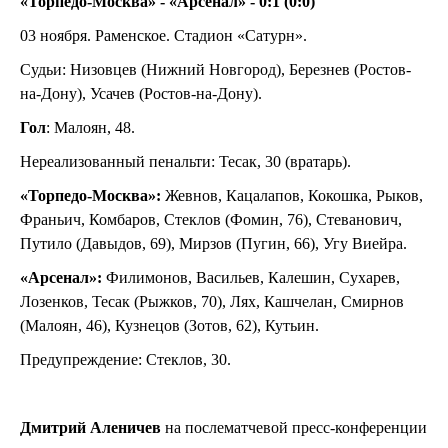
«Торпедо-Москва» - «Арсенал» - 0:1 (0:0)
03 ноября. Раменское. Стадион «Сатурн».
Судьи: Низовцев (Нижний Новгород), Березнев (Ростов-
на-Дону), Усачев (Ростов-на-Дону).
Гол
: Малоян, 48.
Нереализованный пенальти: Тесак, 30 (вратарь).
«Торпедо-Москва»:
Жевнов, Кацалапов, Кокошка, Рыков,
Франьич, Комбаров, Стеклов (Фомин, 76), Стеванович,
Путило (Давыдов, 69), Мирзов (Пугин, 66), Угу Виейра.
«Арсенал»:
Филимонов, Васильев, Калешин, Сухарев,
Лозенков, Тесак (Рыжков, 70), Лях, Кашчелан, Смирнов
(Малоян, 46), Кузнецов (Зотов, 62), Кутьин.
Предупреждение: Стеклов, 30.
Дмитрий Аленичев
на послематчевой пресс-конференции