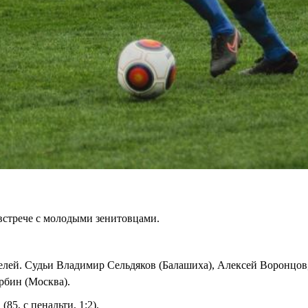
встрече с молодыми зенитовцами.
телей. Судьи Владимир Сельдяков (Балашиха), Алексей Воронцов
рбин (Москва).
(85, с пенальти, 1:2).