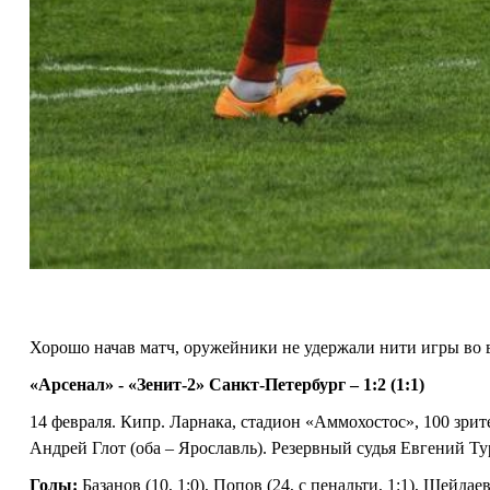
Хорошо начав матч, оружейники не удержали нити игры во 
«Арсенал» - «Зенит-2» Санкт-Петербург – 1:2 (1:1)
14 февраля. Кипр. Ларнака, стадион «Аммохостос», 100 зри
Андрей Глот (оба – Ярославль). Резервный судья Евгений Ту
Голы:
Базанов (10, 1:0), Попов (24, с пенальти, 1:1), Шейдаев 