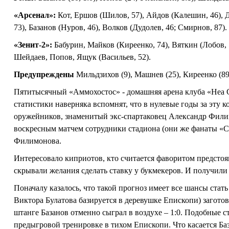
«Арсенал»:
Кот, Ершов (Шилов, 57), Айдов (Калешин, 46), 
73), Базанов (Нуров, 46), Волков (Дудолев, 46; Смирнов, 87).
«Зенит-2»:
Бабурин, Майков (Киреенко, 74), Вяткин (Лобов, 
Шейдаев, Попов, Ящук (Васильев, 52).
Предупреждены
Мильдзихов (9), Машнев (25), Киреенко (89
Пятитысячный «Аммохостос» - домашняя арена клуба «Неа 
статистики наверняка вспомнят, что в нулевые годы за эту
оружейников, знаменитый экс-спартаковец Александр Фили
воскресным матчем сотрудники стадиона (они же фанаты «
Филимонова.
Интересовало киприотов, кто считается фаворитом предстоя
скрывали желания сделать ставку у букмекеров. И получили
Поначалу казалось, что такой прогноз имеет все шансы стат
Виктора Булатова базируется в деревушке Епископи) загото
штанге Базанов отменно сыграл в воздухе – 1:0. Подобные с
предыгровой тренировке в тихом Епископи. Что касается Ба