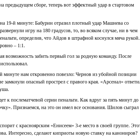
на предыдущем сборе, теперь вот эффектный удар в стартовом
 на 19-й минуте: Бабурин отразил плотный удар Машнева со
звернули игру на 180 градусов, то, во всяком случае, ни в чем
енальти, определив, что Айдов в штрафной коснулся мяча рукой.
овно – 1:1.
ая возможность забить первый гол за родную команду. После
 использовал.
-й минуте нам откровенно повезло: Чернов из убойной позиции
е замкнули опасный прострел с правого края. «Арсенал» ответи
уша.
дет к послематчевой серии пенальти. Как вдруг за пять минут до
очку». Признаемся, на это он имел все основания. Шилов сыграл
порит с красноярским «Енисеем» 3-е место в своей группе. Это
ова. Интересно, сделают киприоты новую ставку на канониров?