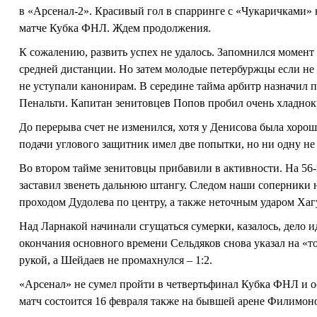
в «Арсенал-2». Красивый гол в спарринге с «Чукаричками» 
матче Кубка ФНЛ. Ждем продолжения.
К сожалению, развить успех не удалось. Запомнился момент
средней дистанции. Но затем молодые петербуржцы если не ра
не уступали канонирам. В середине тайма арбитр назначил п
Пенальти. Капитан зенитовцев Попов пробил очень хладнокр
До перерыва счет не изменился, хотя у Денисова была хорош
подачи углового защитник имел две попытки, но ни одну не
Во втором тайме зенитовцы прибавили в активности. На 56
заставил звенеть дальнюю штангу. Следом наши соперники н
проходом Дудолева по центру, а также неточным ударом Хаг
Над Ларнакой начинали сгущаться сумерки, казалось, дело и
окончания основного времени Сельдяков снова указал на «т
рукой, а Шейдаев не промахнулся – 1:2.
«Арсенал» не сумел пройти в четвертьфинал Кубка ФНЛ и ос
матч состоится 16 февраля также на бывшей арене Филимон