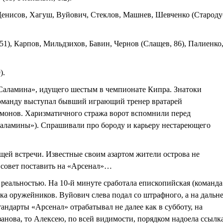
Денисов, Хагуш, Вуйович, Стеклов, Машнев, Шевченко (Староду
51), Карпов, Мильдзихов, Бавин, Чернов (Слащев, 86), Палиенко
).
Саламина», идущего шестым в чемпионате Кипра. Знатоки
 команду выступал бывший играющий тренер вратарей
монов. Харизматичного стража ворот вспомнили перед
Саламины»). Спрашивали про бороду и карьеру нестареющего
щей встречи. Известные своим азартом жители острова не
 совет поставить на «Арсенал»…
ь реальностью. На 10-й минуте сработала епископийская (команда
вка оружейников. Вуйович слева подал со штрафного, а на дальн
тандарты «Арсенал» отрабатывал не далее как в субботу, на
занова, то Алексею, по всей видимости, порядком надоела ссылк