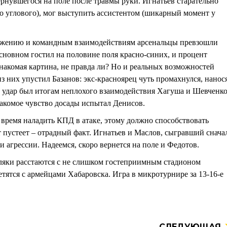
вернувшегося на поле после травмы руки. Игнатьев старательно
ко углового), мог выступить ассистентом (шикарный момент у
вижению и командным взаимодействиям арсенальцы превзошли
 основном гостил на половине поля красно-синих, и процент
накомая картина, не правда ли? Но и реальных возможностей
з них упустил Базанов: экс-красноярец чуть промахнулся, нанос
ей удар был итогам неплохого взаимодействия Хагуша и Шевченко
накомое чувство досады испытал Денисов.
 время наладить КПД в атаке, этому должно способствовать
 пустеет – отрадный факт. Игнатьев и Маслов, сыгравший снача
и агрессии. Надеемся, скоро вернется на поле и Федотов.
ляки расстаются с не слишком гостеприимным стадионом
ятся с армейцами Хабаровска. Игра в микротурнире за 13-16-е
СЛЕДУЮЩАЯ