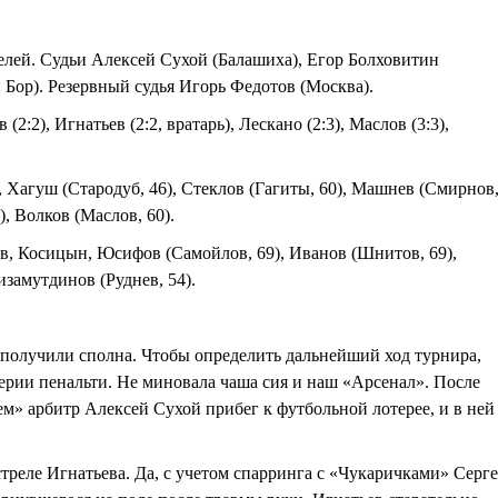
телей. Судьи Алексей Сухой (Балашиха), Егор Болховитин
Бор). Резервный судья Игорь Федотов (Москва).
(2:2), Игнатьев (2:2, вратарь), Лескано (2:3), Маслов (3:3),
 Хагуш (Стародуб, 46), Стеклов (Гагиты, 60), Машнев (Смирнов
), Волков (Маслов, 60).
в, Косицын, Юсифов (Самойлов, 69), Иванов (Шнитов, 69),
замутдинов (Руднев, 54).
получили сполна. Чтобы определить дальнейший ход турнира,
серии пенальти. Не миновала чаша сия и наш «Арсенал». После
ем» арбитр Алексей Сухой прибег к футбольной лотерее, и в ней
треле Игнатьева. Да, с учетом спарринга с «Чукаричками» Серг