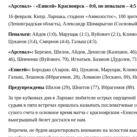
«Арсенал» - «Енисей» Красноярск – 0:0, по пенальти – 4:5
16 февраля. Кипр. Ларнака, стадион «Аммохостос», 100 зри
(Ленинградская область), Александр Шимарыгин (Сосновый 
Пенальти:
Айдов (1:0), Марущак (1:1), Вуйович (2:1), Климов 
Цуканов (3:4), Смирнов (4:4), Галыш (4:5).
«Арсенал»:
Березин, Шилов, Айдов, Денисов (Калешин, 46),
46), Шевченко (Вуйович, 79), Игнатьев, Базанов (Дудолев, 71
«Енисей»:
Бородько (Азаров, 46), Цуканов, Марущак, Климо
Галыш, Лешонок (Ибрагимов, 28), Ломакин (Лескано, 69), Ни
Предупреждены
Шилов (29), Шнитов (77), Ибрагимов (89).
За три кубковых дня в Ларнаке любители острых ощущений 
судьям в пяти встречах пришлось назначать послематчевые 
сухого счета в основное время матча с красноярским «Енисе
выигрышный билет достался не нам.
Впрочем, не будем акцентировать внимание на холостом выс