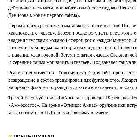
не забил уже второй раз подряд, но отметим игру вингера, 
действовал весь матч, мог забить сам (после подачи Шевчен
Денисова в конце первого тайма).
Первый тайм красно-желтым можно занести в актив. По д
красноярских «львов». Березин редко вступал в игру, мяч в
владения туляками кожаной сферой рос с каждой минутой. З
распечатать Бородько канониры имели достаточно. Первую и
в падении удар головой. Затем попытал счастья Стеклов, ч
В середине тайма мог забить Игнатьев. Под занавес тайма з
Реализация моментов – больная тема. С другой стороны есть
возвращение в состав травмированных футболистов. Лазарет
на правом фланге полузащиты, а затем в нападении, добавил
Третий матч Кубка ФНЛ «Арсенал» проведет 19 февраля. Ту
«Аммохостос». На арене «Этникос Ахнас» оружейники встрет
места начнется в 11.15 по московскому времени.
ПРЕДЫДУЩАЯ