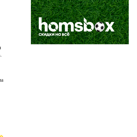
я
.
ла