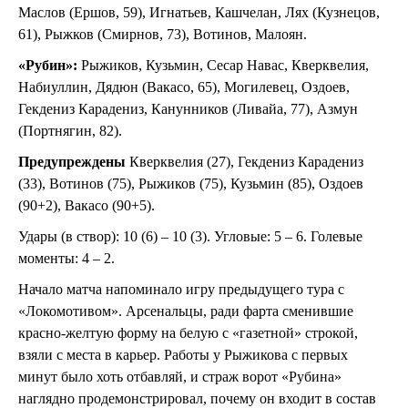
Маслов (Ершов, 59), Игнатьев, Кашчелан, Лях (Кузнецов,
61), Рыжков (Смирнов, 73), Вотинов, Малоян.
«Рубин»
:
Рыжиков, Кузьмин, Сесар Навас, Кверквелия,
Набиуллин, Дядюн (Вакасо, 65), Могилевец, Оздоев,
Гекдениз Карадениз, Канунников (Ливайа, 77), Азмун
(Портнягин, 82).
Предупреждены
Кверквелия (27), Гекдениз Карадениз
(33), Вотинов (75), Рыжиков (75), Кузьмин (85), Оздоев
(90+2), Вакасо (90+5).
Удары (в створ): 10 (6) – 10 (3). Угловые: 5 – 6. Голевые
моменты: 4 – 2.
Начало матча напоминало игру предыдущего тура с
«Локомотивом». Арсенальцы, ради фарта сменившие
красно-желтую форму на белую с «газетной» строкой,
взяли с места в карьер. Работы у Рыжикова с первых
минут было хоть отбавляй, и страж ворот «Рубина»
наглядно продемонстрировал, почему он входит в состав