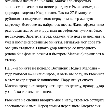
отличный пас от Кашчелана, Малоян со скоростью
экспресса помчался на новое рандеву с Рыжиковым, но
форварда зацепил Кверквелия. Так на 27-й минуте
рубиновцы получили свою первую за вечер желтую
карточку. Всего же их набралось шесть. Жаль, эффективно
распорядиться этим и другими штрафными тулякам было
не суждено. Забегая вперед, скажем, что под занавес матча,
уже в компенсированные минуты, Игнатьев мог сорвать
овацию стадиона. Однако удар вингера со штрафного
(снова был фол на резком и быстром Малояне) пришелся в
стенку.
На 37-й минуте не повезло Вотинову. Подача Малояна –
удар головой №99 канониров, и быть бы голу, но Рыжиков
в этот вечер играл безошибочно. Пару минут спустя
Маслов продавил защиту казанцев по центру, правда, удар
у хавбека толком не вышел.
Рыжиков не спешил вводить мяч в игру, стремясь остудить
арсенальский пыл. Перед самым перерывом Кверквелия