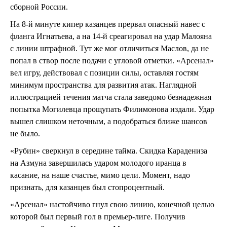
сборной России.
На 8-й минуте кипер казанцев прервал опасный навес с
фланга Игнатьева, а на 14-й среагировал на удар Малояна
с линии штрафной. Тут же мог отличиться Маслов, да не
попал в створ после подачи с угловой отметки. «Арсенал»
вел игру, действовал с позиции силы, оставляя гостям
минимум пространства для развития атак. Наглядной
иллюстрацией течения матча стала заведомо безнадежная
попытка Могилевца прощупать Филимонова издали. Удар
вышел слишком неточным, а подобраться ближе шансов
не было.
«Рубин» сверкнул в середине тайма. Скидка Карадениза
на Азмуна завершилась ударом молодого иранца в
касание, на наше счастье, мимо цели. Момент, надо
признать, для казанцев был стопроцентный.
«Арсенал» настойчиво гнул свою линию, конечной целью
которой был первый гол в премьер-лиге. Получив