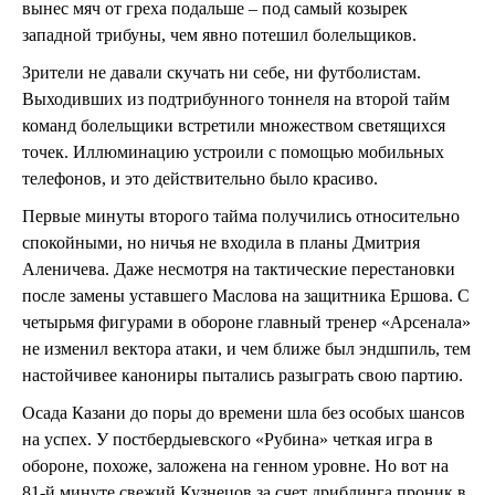
вынес мяч от греха подальше – под самый козырек
западной трибуны, чем явно потешил болельщиков.
Зрители не давали скучать ни себе, ни футболистам.
Выходивших из подтрибунного тоннеля на второй тайм
команд болельщики встретили множеством светящихся
точек. Иллюминацию устроили с помощью мобильных
телефонов, и это действительно было красиво.
Первые минуты второго тайма получились относительно
спокойными, но ничья не входила в планы Дмитрия
Аленичева. Даже несмотря на тактические перестановки
после замены уставшего Маслова на защитника Ершова. С
четырьмя фигурами в обороне главный тренер «Арсенала»
не изменил вектора атаки, и чем ближе был эндшпиль, тем
настойчивее канониры пытались разыграть свою партию.
Осада Казани до поры до времени шла без особых шансов
на успех. У постбердыевского «Рубина» четкая игра в
обороне, похоже, заложена на генном уровне. Но вот на
81-й минуте свежий Кузнецов за счет дриблинга проник в