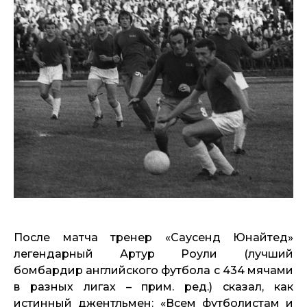
После матча тренер «Саусенд Юнайтед»
легендарный Артур Роули (лучший
бомбардир английского футбола с 434 мячами
в разных лигах – прим. ред.) сказал, как
истинный джентльмен: «Всем футболистам и