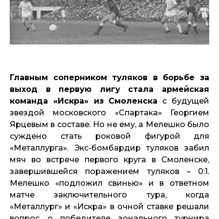
Главным соперником туляков в борьбе за
выход в первую лигу стала армейская
команда «Искра» из Смоленска
с будущей
звездой московского «Спартака» Георгием
Ярцевым в составе. Но не ему, а Мелешко было
суждено стать роковой фигурой для
«Металлурга». Экс-бомбардир туляков забил
мяч во встрече первого круга в Смоленске,
завершившейся поражением туляков – 0:1.
Мелешко «подложил свинью» и в ответном
матче заключительного тура, когда
«Металлург» и «Искра» в очной ставке решали
вопрос о победителе зонального турнира