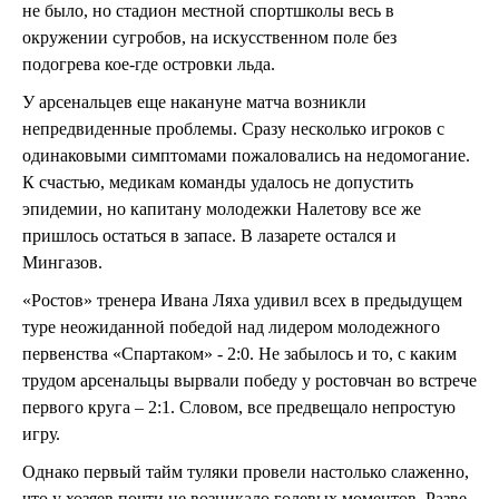
не было, но стадион местной спортшколы весь в
окружении сугробов, на искусственном поле без
подогрева кое-где островки льда.
У арсенальцев еще накануне матча возникли
непредвиденные проблемы. Сразу несколько игроков с
одинаковыми симптомами пожаловались на недомогание.
К счастью, медикам команды удалось не допустить
эпидемии, но капитану молодежки Налетову все же
пришлось остаться в запасе. В лазарете остался и
Мингазов.
«Ростов» тренера Ивана Ляха удивил всех в предыдущем
туре неожиданной победой над лидером молодежного
первенства «Спартаком» - 2:0. Не забылось и то, с каким
трудом арсенальцы вырвали победу у ростовчан во встрече
первого круга – 2:1. Словом, все предвещало непростую
игру.
Однако первый тайм туляки провели настолько слаженно,
что у хозяев почти не возникало голевых моментов. Разве