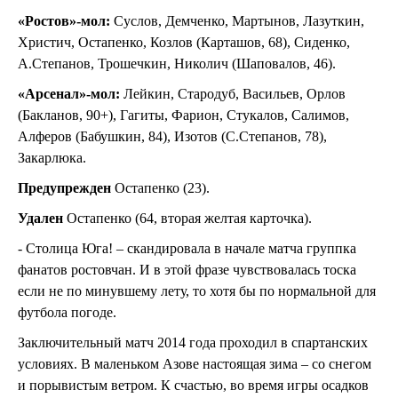
«Ростов»-мол:
Суслов, Демченко, Мартынов, Лазуткин,
Христич, Остапенко, Козлов (Карташов, 68), Сиденко,
А.Степанов, Трошечкин, Николич (Шаповалов, 46).
«Арсенал»-мол:
Лейкин, Стародуб, Васильев, Орлов
(Бакланов, 90+), Гагиты, Фарион, Стукалов, Салимов,
Алферов (Бабушкин, 84), Изотов (С.Степанов, 78),
Закарлюка.
Предупрежден
Остапенко (23).
Удален
Остапенко (64, вторая желтая карточка).
- Столица Юга! – скандировала в начале матча группка
фанатов ростовчан. И в этой фразе чувствовалась тоска
если не по минувшему лету, то хотя бы по нормальной для
футбола погоде.
Заключительный матч 2014 года проходил в спартанских
условиях. В маленьком Азове настоящая зима – со снегом
и порывистым ветром. К счастью, во время игры осадков