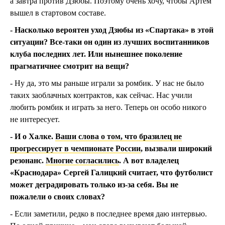
а завтра против Дзюбы. Поэтому очень хочу, чтобы Артем
вышел в стартовом составе.
- Насколько вероятен уход Дзюбы из «Спартака» в этой
ситуации? Все-таки он один из лучших воспитанников
клуба последних лет. Или нынешнее поколение
прагматичнее смотрит на вещи?
- Ну да, это мы раньше играли за ромбик. У нас не было
таких заоблачных контрактов, как сейчас. Нас учили
любить ромбик и играть за него. Теперь он особо никого
не интересует.
- И о Халке.
Ваши слова о том, что бразилец не
прогрессирует в чемпионате России
, вызвали широкий
резонанс.
Многие согласились
. А вот владелец
«Краснодара» Сергей Галицкий считает, что футболист
может деградировать только из-за себя. Вы не
пожалели о своих словах?
- Если заметили, редко в последнее время даю интервью.