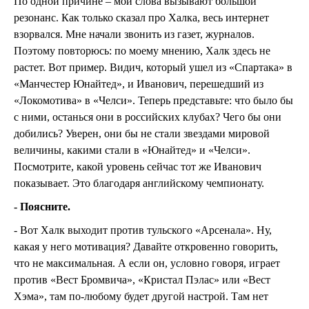
По одной причине – мои слова вызывают большой
резонанс. Как только сказал про Халка, весь интернет
взорвался. Мне начали звонить из газет, журналов.
Поэтому повторюсь: по моему мнению, Халк здесь не
растет. Вот пример. Видич, который ушел из «Спартака» в
«Манчестер Юнайтед», и Иванович, перешедший из
«Локомотива» в «Челси». Теперь представьте: что было бы
с ними, останься они в российских клубах? Чего бы они
добились? Уверен, они бы не стали звездами мировой
величины, какими стали в «Юнайтед» и «Челси».
Посмотрите, какой уровень сейчас тот же Иванович
показывает. Это благодаря английскому чемпионату.
- Поясните.
- Вот Халк выходит против тульского «Арсенала». Ну,
какая у него мотивация? Давайте откровенно говорить,
что не максимальная. А если он, условно говоря, играет
против «Вест Бромвича», «Кристал Пэлас» или «Вест
Хэма», там по-любому будет другой настрой. Там нет