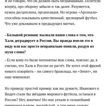
Я не говорю, что он должен быть бесшабашный. Полетели
вперёд, про оборону забыли и так далее. Разумеется,
нужна дисциплина, организация. Но игроки «Арсенала»
способны показывать качественный, зрелищный футбол.
Что уже доказывали в предыдущих матчах.
- Большой резонанс вызвали ваши слова о том, что
Халк деградирует в России. Вы правда имели это в
виду или вас просто неправильно поняли, раздув из
мухи слона?
- Если кому-то были непонятны мои слова, поясню: да, я
считаю, что Халк в России не растёт. Не хотел этой фразой
никого оскорбить – ни самого бразильца, ни «Зенит», ни
наш чемпионат.
Но приведу простой пример: как вы думаете, Иванович и
Видич стали бы звёздами мирового футбола, останься в
России? Нет, конечно! Но они уехали в сильнейший
чемпионат в мире, английский, и там очень сильно