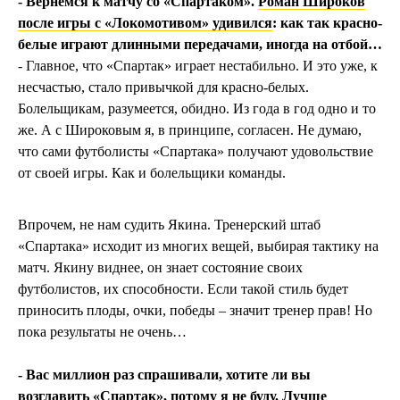
- Вернёмся к матчу со «Спартаком».
Роман Широков
после игры с «Локомотивом» удивился
: как так красно-
белые играют длинными передачами, иногда на отбой…
- Главное, что «Спартак» играет нестабильно. И это уже, к
несчастью, стало привычкой для красно-белых.
Болельщикам, разумеется, обидно. Из года в год одно и то
же. А с Широковым я, в принципе, согласен. Не думаю,
что сами футболисты «Спартака» получают удовольствие
от своей игры. Как и болельщики команды.
Впрочем, не нам судить Якина. Тренерский штаб
«Спартака» исходит из многих вещей, выбирая тактику на
матч. Якину виднее, он знает состояние своих
футболистов, их способности. Если такой стиль будет
приносить плоды, очки, победы – значит тренер прав! Но
пока результаты не очень…
- Вас миллион раз спрашивали, хотите ли вы
возглавить «Спартак», потому я не буду. Лучше