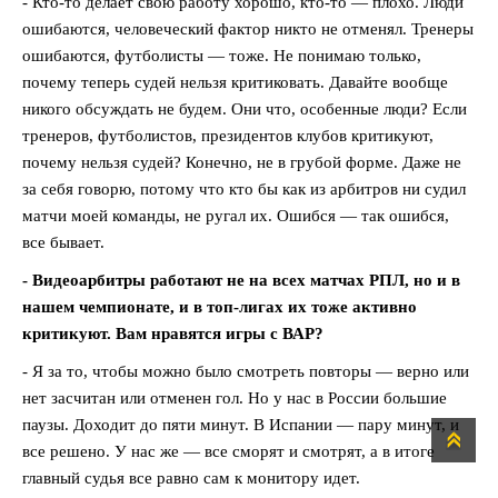
- Кто-то делает свою работу хорошо, кто-то — плохо. Люди
ошибаются, человеческий фактор никто не отменял. Тренеры
ошибаются, футболисты — тоже. Не понимаю только,
почему теперь судей нельзя критиковать. Давайте вообще
никого обсуждать не будем. Они что, особенные люди? Если
тренеров, футболистов, президентов клубов критикуют,
почему нельзя судей? Конечно, не в грубой форме. Даже не
за себя говорю, потому что кто бы как из арбитров ни судил
матчи моей команды, не ругал их. Ошибся — так ошибся,
все бывает.
- Видеоарбитры работают не на всех матчах РПЛ, но и в
нашем чемпионате, и в топ-лигах их тоже активно
критикуют. Вам нравятся игры с ВАР?
- Я за то, чтобы можно было смотреть повторы — верно или
нет засчитан или отменен гол. Но у нас в России большие
паузы. Доходит до пяти минут. В Испании — пару минут, и
все решено. У нас же — все сморят и смотрят, а в итоге
главный судья все равно сам к монитору идет.