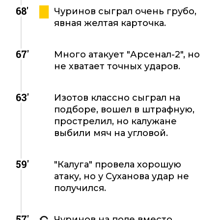
68'
Чуринов сыграл очень грубо,
явная желтая карточка.
67'
Много атакует "Арсенал-2", но
не хватает точных ударов.
63'
Изотов классно сыграл на
подборе, вошел в штрафную,
прострелил, но калужане
выбили мяч на угловой.
59'
"Калуга" провела хорошую
атаку, но у Суханова удар не
получился.
57'
Чуринов на поле вместо