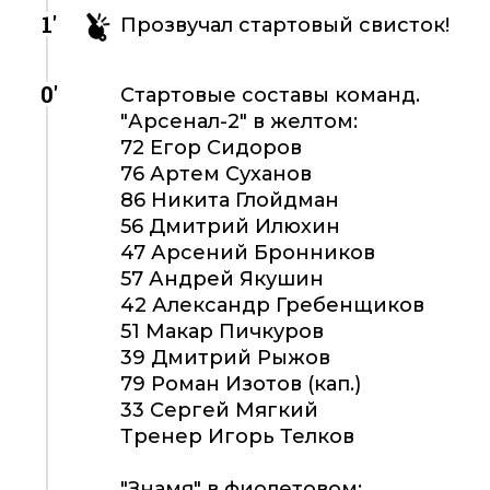
1'
Прозвучал стартовый свисток!
0'
Стартовые составы команд.
"Арсенал-2" в желтом:
72 Егор Сидоров
76 Артем Суханов
86 Никита Глойдман
56 Дмитрий Илюхин
47 Арсений Бронников
57 Андрей Якушин
42 Александр Гребенщиков
51 Макар Пичкуров
39 Дмитрий Рыжов
79 Роман Изотов (кап.)
33 Сергей Мягкий
Тренер Игорь Телков
"Знамя" в фиолетовом: