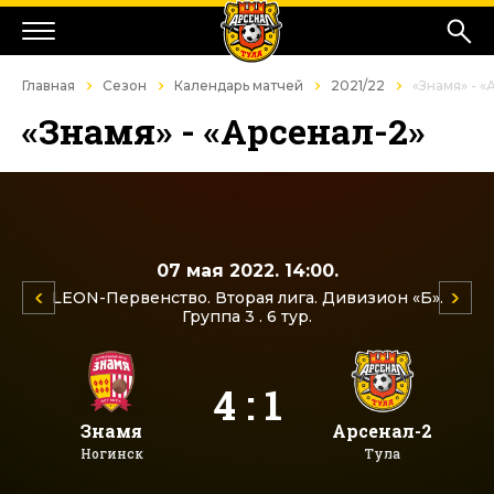
Главная
Сезон
Календарь матчей
2021/22
«Знамя» - «
«Знамя» - «Арсенал-2»
07 мая 2022. 14:00.
LEON-Первенство. Вторая лига. Дивизион «Б».
Группа 3 . 6 тур.
4 : 1
Знамя
Арсенал-2
Ногинск
Тула