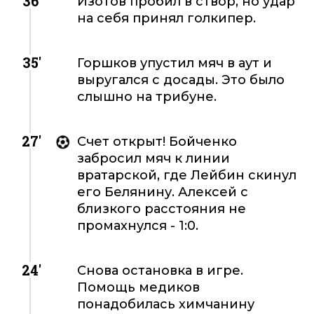
36'
Изотов пробил в створ, но удар
на себя принял голкипер.
35'
Горшков упустил мяч в аут и
выругался с досады. Это было
слышно на трибуне.
27'
Счет открыт! Бойченко
забросил мяч к линии
вратарской, где Лейбин скинул
его Белянину. Алексей с
близкого расстояния не
промахнулся - 1:0.
24'
Снова остановка в игре.
Помощь медиков
понадобилась химчанину