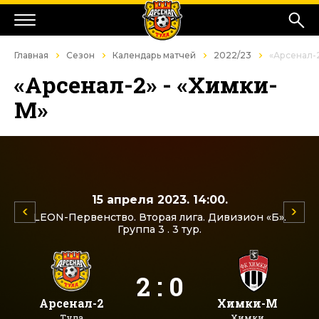
Главная
Сезон
Календарь матчей
2022/23
«Арсенал-2
«Арсенал-2» - «Химки-
М»
15 апреля 2023. 14:00.
LEON-Первенство. Вторая лига. Дивизион «Б».
Группа 3 . 3 тур.
2 : 0
Арсенал-2
Химки-М
Тула
Химки