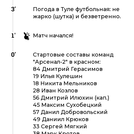
3'
Погода в Туле футбольная: не
жарко (шутка) и безветренно.
1'
Матч начался!
0'
Стартовые составы команд
"Арсенал-2" в красном:
84 Дмитрий Герасимов
19 Илья Кулешин
18 Никита Мельников
28 Иван Козлов
56 Дмитрий Илюхин (кап.)
45 Максим Сухобецкий
57 Данил Добровольский
49 Даниил Крюков
33 Сергей Мягкий
38 Марк Кротов