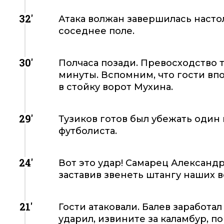
32'
Атака волжан завершилась настол
соседнее поле.
30'
Полчаса позади. Превосходство т
минуты. Вспомним, что гости вп
в стойку ворот Мухина.
29'
Тузиков готов был убежать один 
футболиста.
24'
Вот это удар! Самарец Александ
заставив звенеть штангу наших в
21'
Гости атаковали. Балев заработ
ударил, извините за каламбур, п