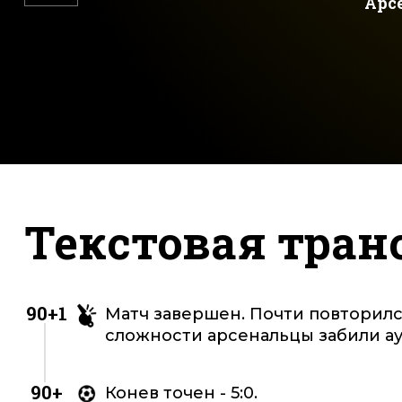
Арс
Текстовая тран
90+1
Матч завершен. Почти повторилс
сложности арсенальцы забили ау
90+
Конев точен - 5:0.