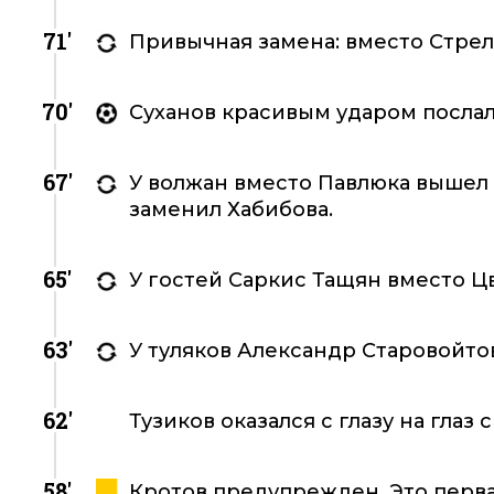
71'
Привычная замена: вместо Стре
70'
Суханов красивым ударом послал м
67'
У волжан вместо Павлюка вышел
заменил Хабибова.
65'
У гостей Саркис Тащян вместо Ц
63'
У туляков Александр Старовойто
62'
Тузиков оказался с глазу на глаз 
58'
Кротов предупрежден. Это первая