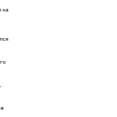
 на
лся
его
,
ев