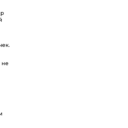
ер
й
чек.
 не
м