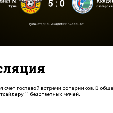
5 : 0
енал-М
Акаде
Тула
Самарская
Тула, стадион Академии "Арсенал"
сляция
я счет гостевой встречи соперников. В общ
тсайдеру 11 безответных мячей.