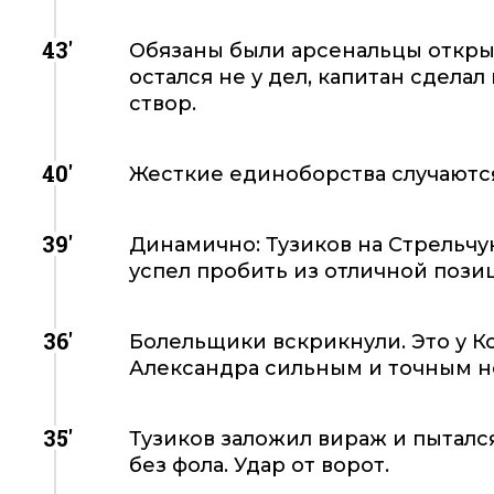
43'
Обязаны были арсенальцы открыт
остался не у дел, капитан сделал
створ.
40'
Жесткие единоборства случаются
39'
Динамично: Тузиков на Стрельчук
успел пробить из отличной пози
36'
Болельщики вскрикнули. Это у Ко
Александра сильным и точным н
35'
Тузиков заложил вираж и пытался
без фола. Удар от ворот.