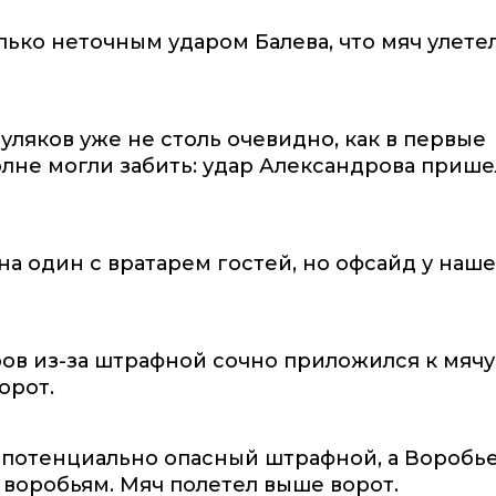
ько неточным ударом Балева, что мяч улетел
уляков уже не столь очевидно, как в первые
олне могли забить: удар Александрова прише
на один с вратарем гостей, но офсайд у наш
ров из-за штрафной сочно приложился к мячу
орот.
ал потенциально опасный штрафной, а Воробь
о воробьям. Мяч полетел выше ворот.