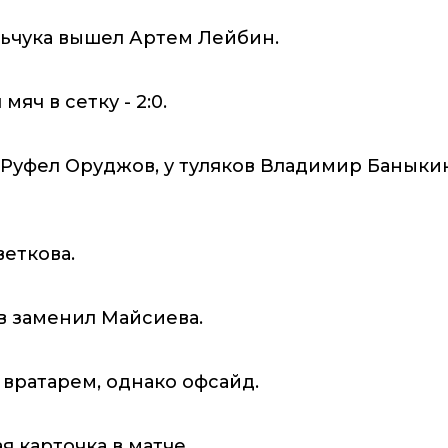
льчука вышел Артем Лейбин.
яч в сетку - 2:0.
 Руфел Оруджов, у туляков Владимир Баныки
веткова.
в заменил Майсиева.
с вратарем, однако офсайд.
 карточка в матче.