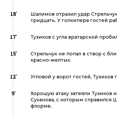
18'
Шалимов отразил удар Стрельчук
тридцать. У голкипера гостей ра
17'
Тузиков с угла вратарской проби
15'
Стрельчук не попал в створ с б
красно-желтых.
12'
Угловой у ворот гостей, Тузиков
9'
Хорошую атаку затеяли Тузиков и
Суханова, с которым справился 
флорме.