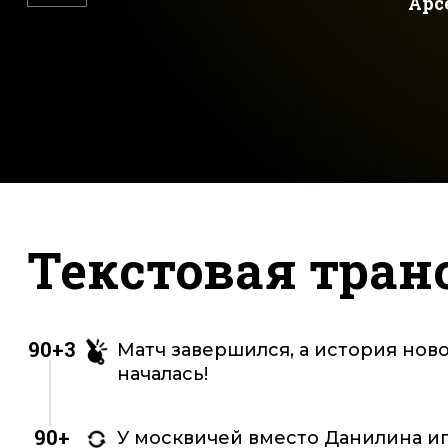
Арс
Текстовая тран
90+3
Матч завершился, а история нов
началась!
90+
У москвичей вместо Данилина иг