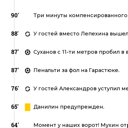
90'
Три минуты компенсированного
88'
У гостей вместо Лепехина вышел
87'
Суханов с 11-ти метров пробил в в
87'
Пенальти за фол на Гарастюке.
76'
У гостей Александров уступил м
65'
Данилин предупрежден.
64'
Момент у наших ворот! Мухин от