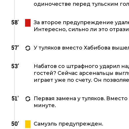
одиночестве перед тульским го
58'
За второе предупреждение удал
Интересно, сильно ли это отрази
57'
У туляков вместо Хабибова выше
53'
Набатов со штрафного ударил на
гостей? Сейчас арсенальцы выгля
играет уже по счету. Он позволяе
51'
Первая замена у туляков. Вмест
минуте.
50'
Самуэль предупрежден.