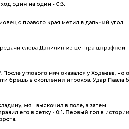
од один на один - 0:3.
мовец с правого края метил в дальний угол
ередачи слева Данилин из центра штрафной
 После углового мяч оказался у Ходеева, но о
йти брешь в скоплении игроков. Удар Павла 
ладину, мяч выскочил в поле, а затем
вил его в сетку - 0:1. Первый гол в истори
орота.