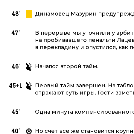
48'
Динамовец Мазурин предупрежд
47'
В перерыве мы уточнили у арбитр
на пробивавшего пенальти Лацев
в перекладину и опустился, как п
46'
Начался второй тайм.
45+1
Первый тайм завершен. На табло 
отражают суть игры. Гости заме
45'
Одна минута компенсированног
40'
Но счет все же становится круп