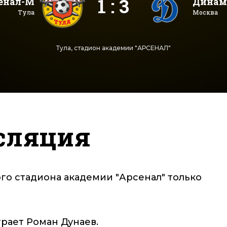
1 : 3
енал-М
Динам
Тула
Москва
Тула, стадион академии "АРСЕНАЛ"
сляция
ого стадиона академии "Арсенал" только
рает Роман Дунаев.