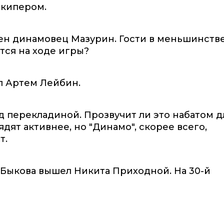
лкипером.
ен динамовец Мазурин. Гости в меньшинстве
тся на ходе игры?
л Артем Лейбин.
д перекладиной. Прозвучит ли это набатом д
дят активнее, но "Динамо", скорее всего,
т.
о Быкова вышел Никита Приходной. На 30-й